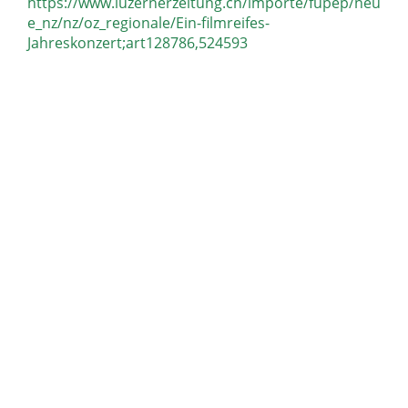
https://www.luzernerzeitung.ch/importe/fupep/neu
e_nz/nz/oz_regionale/Ein-filmreifes-
Jahreskonzert;art128786,524593