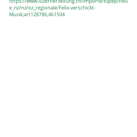
https://www.luzernerzeitung.ch/importe/fupep/neu
e_nz/nz/oz_regionale/Felix-verschickt-
Musik;art128786,461504