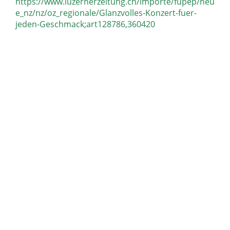
https://www.luzernerzeitung.ch/importe/fupep/neu
e_nz/nz/oz_regionale/Glanzvolles-Konzert-fuer-
jeden-Geschmack;art128786,360420