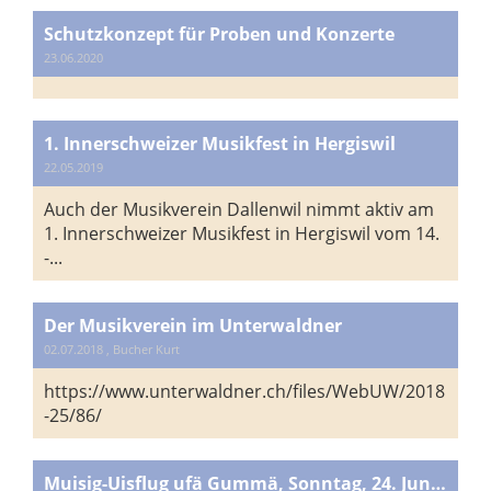
Schutzkonzept für Proben und Konzerte
23.06.2020
1. Innerschweizer Musikfest in Hergiswil
22.05.2019
Auch der Musikverein Dallenwil nimmt aktiv am
1. Innerschweizer Musikfest in Hergiswil vom 14.
-...
Der Musikverein im Unterwaldner
02.07.2018
, Bucher Kurt
https://www.unterwaldner.ch/files/WebUW/2018
-25/86/
Muisig-Uisflug ufä Gummä, Sonntag, 24. Juni 2018