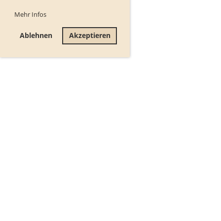
Mehr Infos
Ablehnen
Akzeptieren
(c) Musikverien Dallenwil
ClubDesk Login