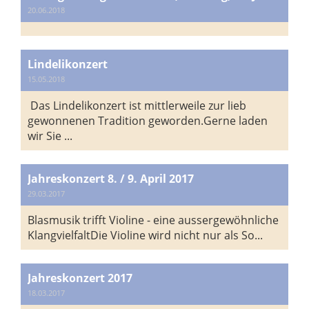
20.06.2018
Lindelikonzert
15.05.2018
Das Lindelikonzert ist mittlerweile zur lieb
gewonnenen Tradition geworden.Gerne laden
wir Sie ...
Jahreskonzert 8. / 9. April 2017
29.03.2017
Blasmusik trifft Violine - eine aussergewöhnliche
KlangvielfaltDie Violine wird nicht nur als So...
Jahreskonzert 2017
18.03.2017