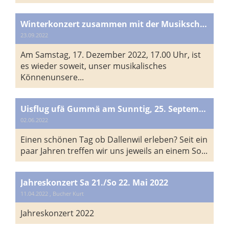
Winterkonzert zusammen mit der Musikschule Dallenwil
23.09.2022
Am Samstag, 17. Dezember 2022, 17.00 Uhr, ist
es wieder soweit, unser musikalisches
Könnenunsere...
Uisflug ufä Gummä am Sunntig, 25. September 2022
02.06.2022
Einen schönen Tag ob Dallenwil erleben? Seit ein
paar Jahren treffen wir uns jeweils an einem So...
Jahreskonzert Sa 21./So 22. Mai 2022
11.04.2022
, Bucher Kurt
Jahreskonzert 2022