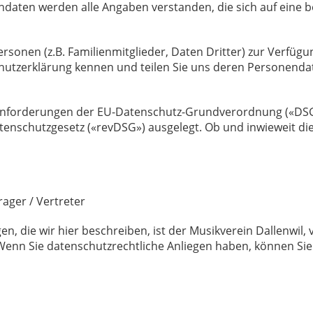
endaten werden alle Angaben verstanden, die sich auf ein
nen (z.B. Familienmitglieder, Daten Dritter) zur Verfügung s
hutzerklärung kennen und teilen Sie uns deren Personendat
e Anforderungen der EU-Datenschutz-Grundverordnung («DS
atenschutzgesetz («revDSG») ausgelegt. Ob und inwieweit d
ager / Vertreter
n, die wir hier beschreiben, ist der Musikverein Dallenwil,
. Wenn Sie datenschutzrechtliche Anliegen haben, können Si